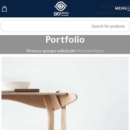
Skip to navigation
MENU
Skip to main content
Portfolio
Rhoncus quisque sollicitudin
/
Portfolio
/
Home