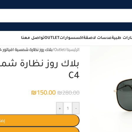
رات طبية
عدسات لاصقة
اكسسوارات
OUTLET
تواصل معنا
الرئيسية
/
Outlet
/
بلاك روز نظارة شمسية افياتور DS17254 C4
C4
₪
150.00
₪
280.00
+
-
إضا