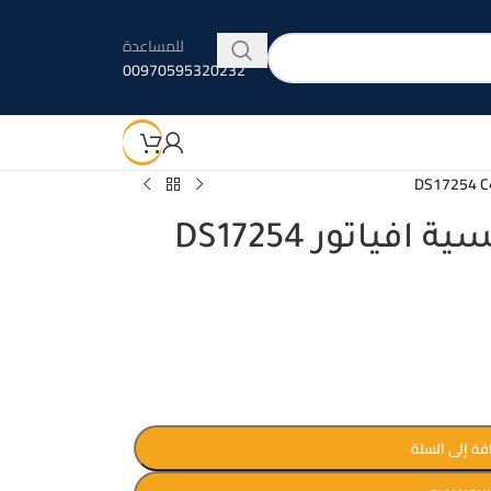
للمساعدة
00970595320232
بلاك روز نظارة شمسية افياتور DS17254
فة إلى السلة