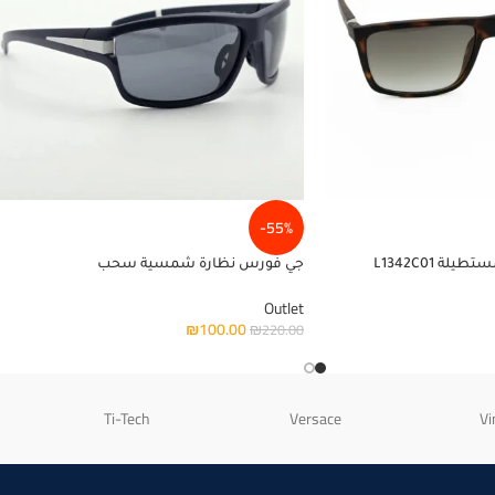
-55%
 L1342C01
جي فورس نظارة شمسية سحب
Outlet
₪
100.00
₪
220.00
Ti-Tech
Versace
Vi