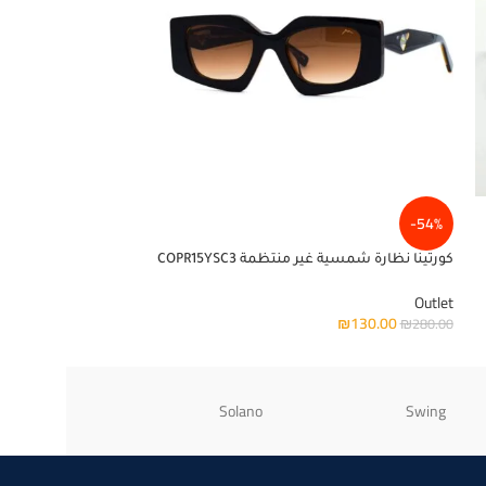
-46%
-54%
كورتينا نظارة شمسية غير منتظمة COPR15YSC3
هيلين كيلر نظارة شمسية ف
Outlet
Outlet
₪
150.00
₪
130.00
₪
280.00
₪
280.00
Ray-Ban
Solano
Swing