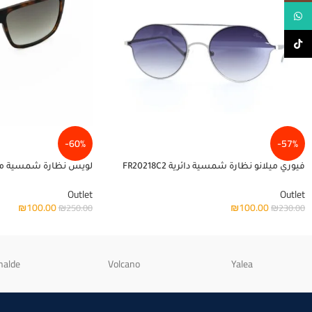
WhatsApp
TikTok
-60%
-57%
فيوري ميلانو نظارة شمسية دائرية FR20218C2
لويس نظارة شمسية مستطيلة
Outlet
Outlet
₪
100.00
₪
100.00
₪
250.00
₪
230.00
nalde
Volcano
Yalea