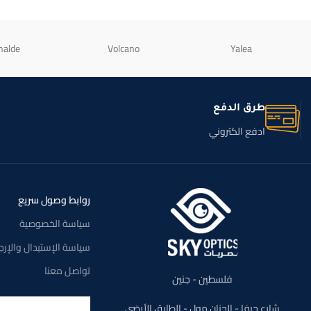
nalde
Volcano
Yalea
طرق الدفع
ادفع الكتروني
روابط وصول سريع
سياسة الخصوصية
سياسة الإستبدال والإرج
تواصل معنا
فلسطين - جنين
شارع حيفا - الجنان مول - الطابق الأرضي