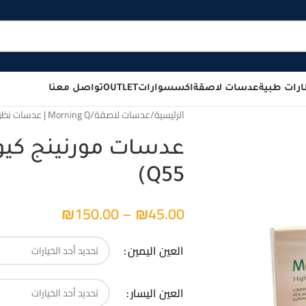
رات طبية
عدسات لاصقة
اكسسوارات
OUTLET
تواصل معنا
الرئيسية
/
عدسات لاصقة
/
Morning Q | عدسات نظر
Q55)
₪
150.00
–
₪
45.00
العين اليمين
العين اليسار