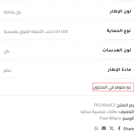
بني هافانا
لون الإطار
400 UV تحجب الأشعة الفوق بنفسجية
نوع الحماية
بني
لون العدسات
عظم
مادة الإطار
غير متوفر في المخزون
رمز المنتج:
FR23040C2
التصنيف:
نظارات شمسية نسائية
الوسم:
Fiore Milano
Share: