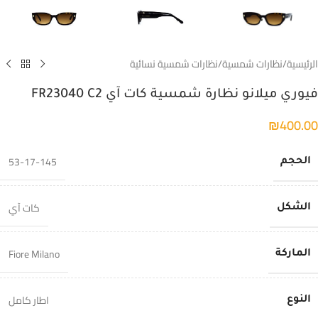
الرئيسية
/
نظارات شمسية
/
نظارات شمسية نسائية
فيوري ميلانو نظارة شمسية كات آي FR23040 C2
₪
400.00
53-17-145
الحجم
كات آي
الشكل
Fiore Milano
الماركة
اطار كامل
النوع