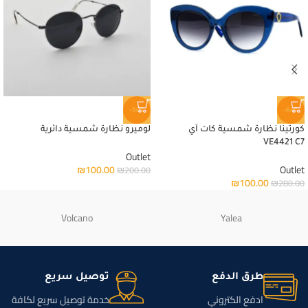
-50%
-64%
كورتينا نظارة شمسية كات آي
لوميرو نظارة شمسية دائرية
VE4421 C7
Outlet
₪
100.00
Outlet
₪
200.00
₪
100.00
₪
280.00
Volcano
Yalea
طرق الدفع
توصيل سريع
ادفع الكتروني
خدمة توصيل سريع لكافة