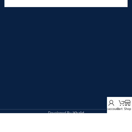
My account
Cart
Shop
Developed By
iKhalid