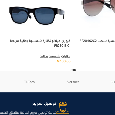
سحب FR20402C2
فيوري ميلانو نظارة شمسية رجالية مربعة
FR23018 C1
نظارات شمسية رجالية
₪
400.00
Ti-Tech
Versace
Vi
توصيل سريع
خدمة توصيل سريع لكافة مناطق الضفة