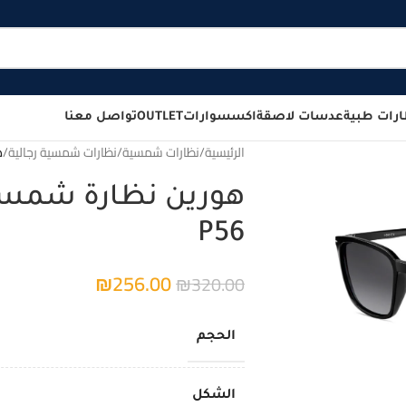
رات طبية
عدسات لاصقة
اكسسوارات
OUTLET
تواصل معنا
الرئيسية
/
نظارات شمسية
/
نظارات شمسية رجالية
/
ه
P56
₪
256.00
₪
320.00
الحجم
الشكل