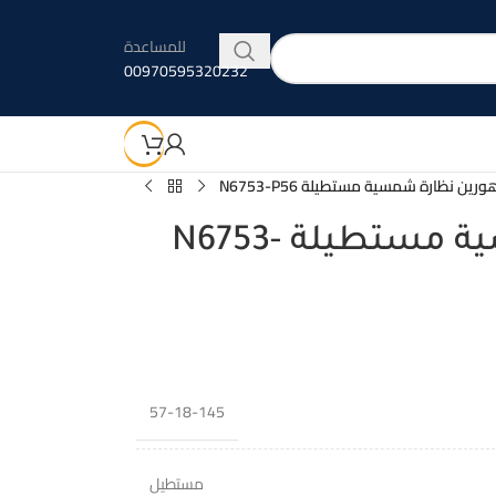
للمساعدة
00970595320232
ورين نظارة شمسية مستطيلة N6753-P56
هورين نظارة شمسية مستطيلة N6753-
57-18-145
مستطيل