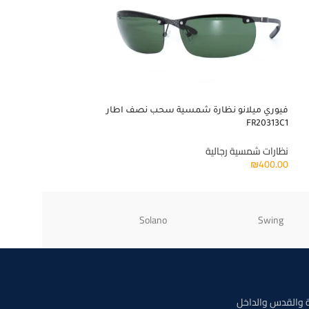
فيوري ميلانو نظارة شمسية سحب نصف اطار
lasses SPLE25 0300
FR20313C1
نظارات شمسية رجالي
نظارات شمسية رجالية
730.00
₪
₪
400.00
Ray-Ban
Solano
Swing
 والقدس والداخل