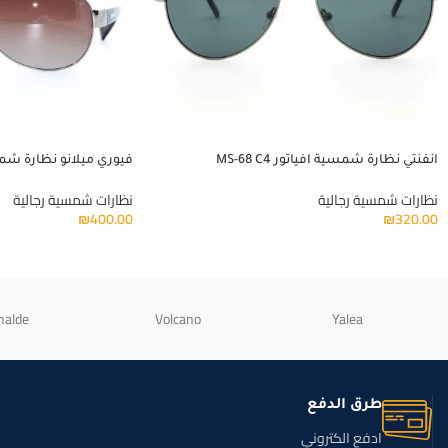
انفنتي نظارة شمسية افياتور MS-68 C4
فيوري ميلانو نظارة شمسية 
نظارات شمسية رجالية
نظارات شمسية رجالية
₪
400.00
₪
320.00
nalde
Volcano
Yalea
طرق الدفع
ادفع الكتروني