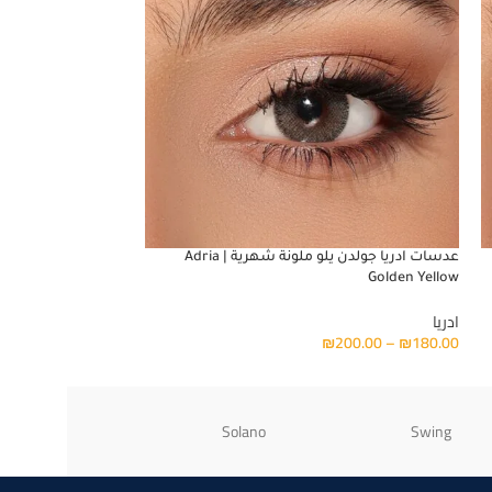
عدسات ادريا جولدن يلو ملونة شهرية | Adria
Delicious Honey
Golden Yellow
ادريا
ادريا
200.00
–
₪
180.00
₪
200.00
–
₪
180.00
Ray-Ban
Solano
Swing