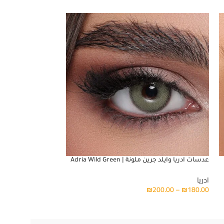
عدسات ادريا وايلد جرين ملونة | Adria Wild Green
عدسات ادريا توباز لاصقة ملو
ادريا
ادريا
₪
180.00
₪
200.00
–
₪
180.00