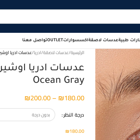
رات طبية
عدسات لاصقة
اكسسوارات
OUTLET
تواصل معنا
الرئيسية
/
عدسات لاصقة
/
ادريا
/
عدسات ادريا اوشين جراي ال
Ocean Gray
₪
200.00
–
₪
180.00
درجة النظر
₪
180.00