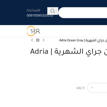
للمساعدة
00970595320232
شهرية | Adria Ocean Gray
عدسات ادريا اوشين جراي الشهرية | Adria
إزالة