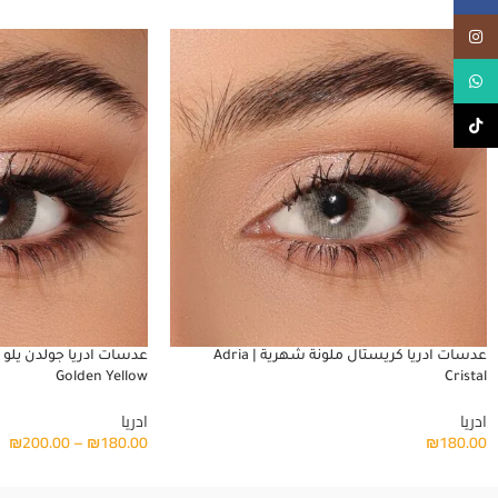
Instagram
WhatsApp
TikTok
عدسات ادريا كريستال ملونة شهرية | Adria
Golden Yellow
Cristal
ادريا
ادريا
₪
200.00
–
₪
180.00
₪
180.00