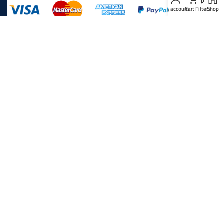
My account
Cart
Filters
Shop
Developed By
iKhalid