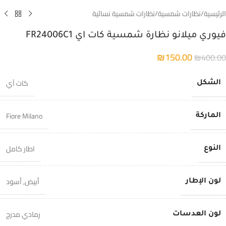
الرئيسية
/
نظارات شمسية
/
نظارات شمسية نسائية
فيوري ميلانو نظارة شمسية كات اي FR24006C1
₪
150.00
₪
400.00
كات آي
الشكل
Fiore Milano
الماركة
اطار كامل
النوع
أبيض
,
أسود
لون الإطار
رمادي مدرج
لون العدسات