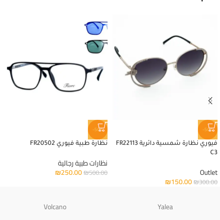
-50%
-50%
فيوري نظارة شمسية دائرية FR22113
نظارة طبية فيوري FR20502
C3
نظارات طبية رجالية
₪
250.00
Outlet
₪
500.00
₪
150.00
₪
300.00
Volcano
Yalea