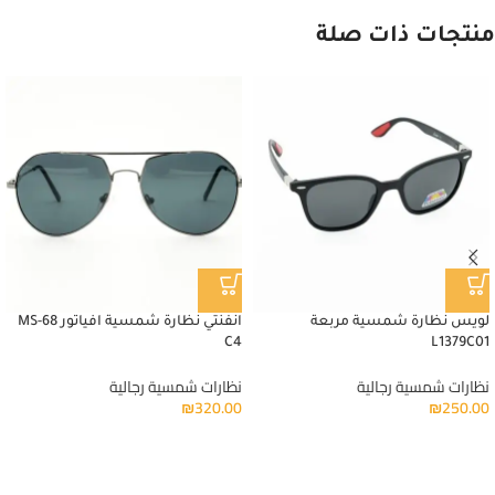
منتجات ذات صلة
لويس نظارة شمسية مربعة
انفنتي نظارة شمسية افياتور MS-68
C4
L1379C01
نظارات شمسية رجالية
نظارات شمسية رجالية
₪
320.00
₪
250.00